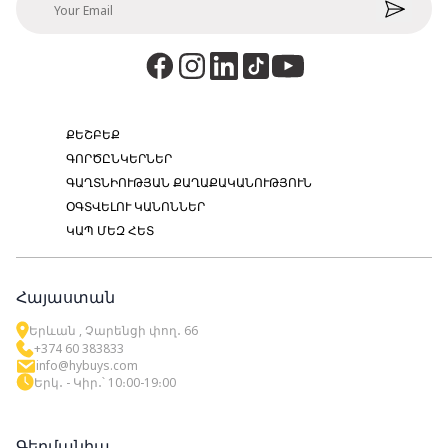
ՔԵՇԲԵՔ
ԳՈՐԾԸՆԿԵՐՆԵՐ
ԳԱՂՏՆԻՈՒԹՅԱՆ ՔԱՂԱՔԱԿԱՆՈՒԹՅՈՒՆ
ՕԳՏՎԵԼՈՒ ԿԱՆՈՆՆԵՐ
ԿԱՊ ՄԵԶ ՀԵՏ
Հայաստան
Երևան , Չարենցի փող․ 66
+374 60 383833
info@hybuys.com
Երկ․ - Կիր․՝ 10։00-19։00
Գերմանիա