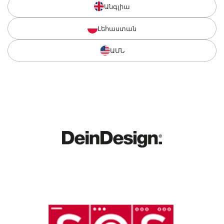
Անգլիա
Լեհաստան
ԱՄՆ