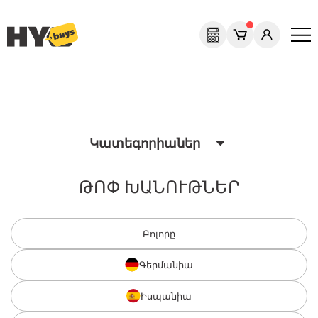
Previous
Next
Կատեգորիաներ
ԹՈՓ ԽԱՆՈՒԹՆԵՐ
Բոլորը
Գերմանիա
Իսպանիա