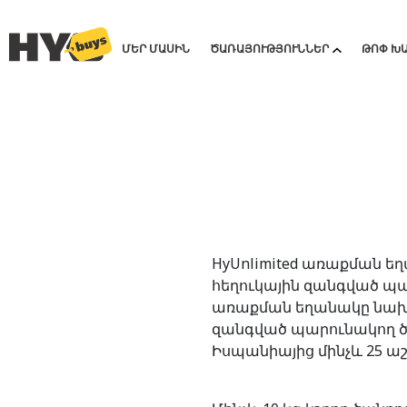
ՄԵՐ ՄԱՍԻՆ
ԾԱՌԱՅՈՒԹՅՈՒՆՆԵՐ
ԹՈՓ Խ
HyUnlimited առաքման ե
հեղուկային զանգված պա
առաքման եղանակը նախատ
զանգված պարունակող ծան
Իսպանիայից մինչև 25 աշ