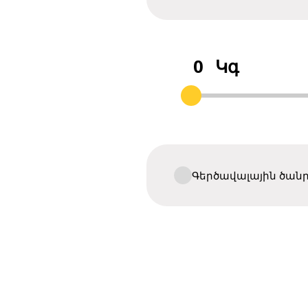
0
Կգ
Գերծավալային ծան