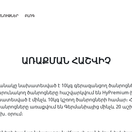
ԱՆՈՒԹՆԵՐ
ԲԼՈԳ
ԱՌԱՔՄԱՆ ՀԱՇՎԻՉ
ղանակը նախատեսված է 10կգ գերազանցող ծանրոցներ
րունակող ծանրոցները հաշվարկվում են HyPremium-ի
եսված է մինչև 10կգ կշռող ծանրոցների համար։ Հե
րոցները առաքվում են Գերմանիայից մինչև 20 աշխ․
խ․ օրում։