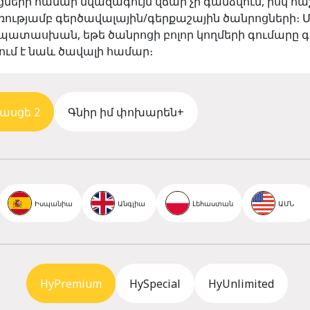
ոցների համար նվազագույն վճար չի գանձվում, իսկ հ
ությամբ գերծավալային/գերքաշային ծանրոցների։ 
ասխան, եթե ծանրոցի բոլոր կողմերի գումարը գեր
ւմ է նաև ծավալի համար։
ասցե 2
Գնիր իմ փոխարեն+
Իսպանիա
Անգլիա
Լեհաստան
ԱՄՆ
HyPremium
HySpecial
HyUnlimited