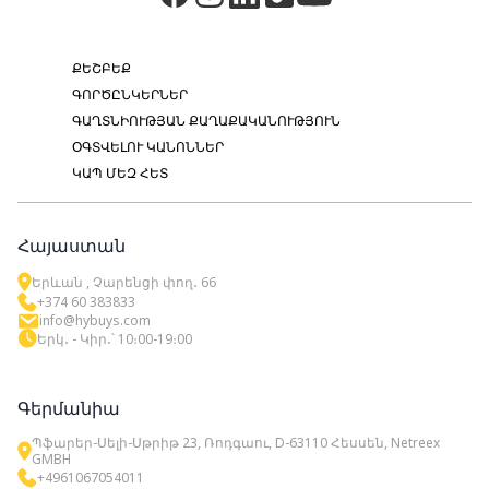
ՔԵՇԲԵՔ
ԳՈՐԾԸՆԿԵՐՆԵՐ
ԳԱՂՏՆԻՈՒԹՅԱՆ ՔԱՂԱՔԱԿԱՆՈՒԹՅՈՒՆ
ՕԳՏՎԵԼՈՒ ԿԱՆՈՆՆԵՐ
ԿԱՊ ՄԵԶ ՀԵՏ
Հայաստան
Երևան , Չարենցի փող․ 66
+374 60 383833
info@hybuys.com
Երկ․ - Կիր․՝ 10։00-19։00
Գերմանիա
Պֆարեր-Սելի-Սթրիթ 23, Ռոդգաու, D-63110 Հեսսեն, Netreex
GMBH
+4961067054011