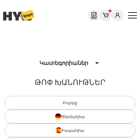
Previous
Next
Կատեգորիաներ
ԹՈՓ ԽԱՆՈՒԹՆԵՐ
Բոլորը
Գերմանիա
Իսպանիա