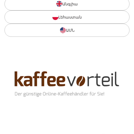
Անգլիա
Լեհաստան
ԱՄՆ