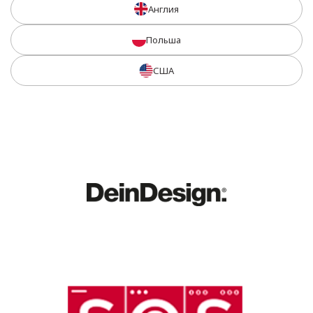
Англия
Польша
США