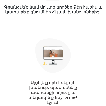
Գրանցվե՛ք կամ մո՛ւտք գործեք Ձեր հաշիվ և
կատարե՛ք գնումներ օնլայն խանութներից։
Այցելե՛ք որևէ օնլայն
խանութ, պատճենե՛ք
ապրանքի հղումը և
տեղադրե՛ք Buyforme+
էջում։