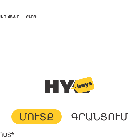
ԱՆՈՒԹՆԵՐ
ԲԼՈԳ
ՄՈՒՏՔ
ԳՐԱՆՑՈՒՄ
ՈՍՏ*