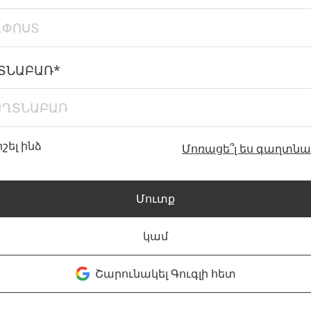
ՏՆԱԲԱՌ*
իշել ինձ
Մոռացե՞լ ես գաղտն
Մուտք
կամ
Շարունակել Գուգլի հետ