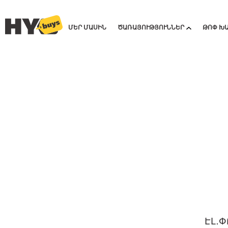
ՄԵՐ ՄԱՍԻՆ
ԾԱՌԱՅՈՒԹՅՈՒՆՆԵՐ
ԹՈՓ Խ
ԷԼ․Փ