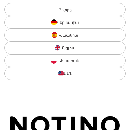
Բոլորը
Գերմանիա
Իսպանիա
Անգլիա
Լեհաստան
ԱՄՆ