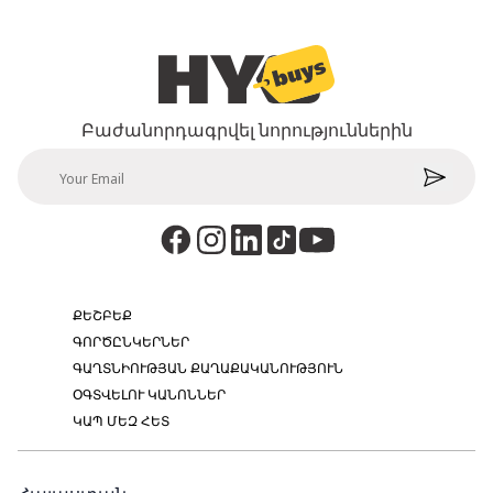
Բաժանորդագրվել նորություններին
ՔԵՇԲԵՔ
ԳՈՐԾԸՆԿԵՐՆԵՐ
ԳԱՂՏՆԻՈՒԹՅԱՆ ՔԱՂԱՔԱԿԱՆՈՒԹՅՈՒՆ
ՕԳՏՎԵԼՈՒ ԿԱՆՈՆՆԵՐ
ԿԱՊ ՄԵԶ ՀԵՏ