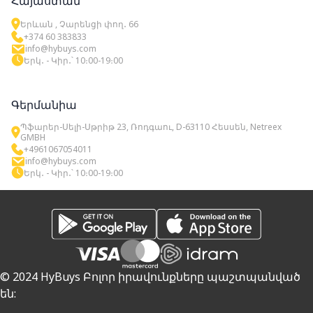
Հայաստան
Երևան , Չարենցի փող․ 66
+374 60 383833
info@hybuys.com
Երկ․ - Կիր․՝ 10։00-19։00
Գերմանիա
Պֆարեր-Սելի-Սթրիթ 23, Ռոդգաու, D-63110 Հեսսեն, Netreex
GMBH
+4961067054011
info@hybuys.com
Երկ․ - Կիր․՝ 10։00-19։00
© 2024 HyBuys Բոլոր իրավունքները պաշտպանված
են: