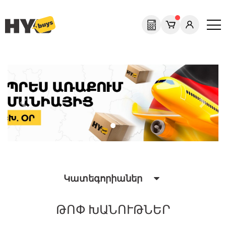
Previous
Next
Կատեգորիաներ
ԹՈՓ ԽԱՆՈՒԹՆԵՐ