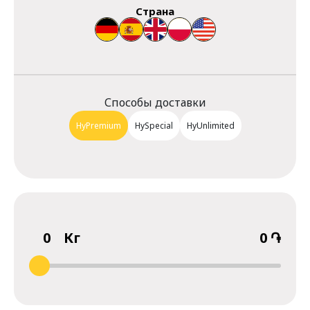
Страна
Способы доставки
HyPremium
HySpecial
HyUnlimited
0
Кг
0
֏