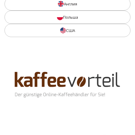
Англия
Польша
США