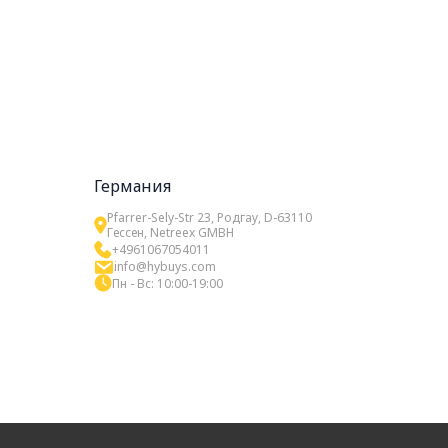
Германия
Pfarrer-Sely-Str 23, Родгау, D-63110
Гессен, Netreex GMBH
+4961067054011
info@hybuys.com
Пн - Вс: 10:00-19:00