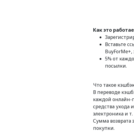
Как это работае
Зарегистрир
Вставьте сс
BuyForMe+,
5% от кажд
посылки.
Что такое кэшбэ
В переводе кэшб
каждой онлайн-п
средства ухода и
электроника и т.
Сумма возврата 
покупки.