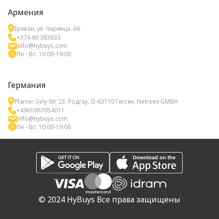
Армения
Ереван, ул. Чаренца. 66
+374 60 383833
info@hybuys.com
Пн - Вс: 10:00-19:00
Германия
Pfarrer-Sely-Str 23, Родгау, D-63110 Гессен, Netreex GMBH
+4961067054011
info@hybuys.com
Пн - Вс: 10:00-19:00
© 2024 HyBuys Все права защищены