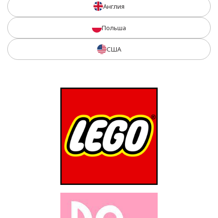
Англия
Польша
США