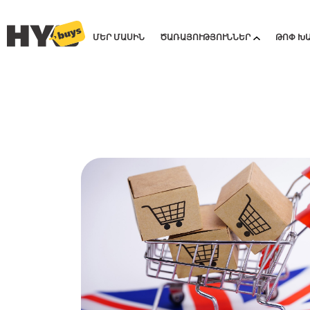
ՄԵՐ ՄԱՍԻՆ
ԾԱՌԱՅՈՒԹՅՈՒՆՆԵՐ
ԹՈՓ Խ