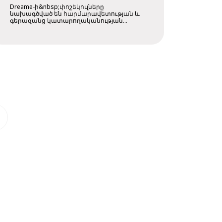
Dreame-ի&nbsp;փոշեկուլները
նախագծված են հարմարավետության և
գերազանց կատարողականության
տեսանկյունից՝ ....