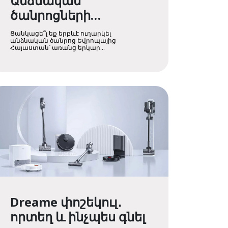
Անձնական
ծանրոցների
առաքում
Ցանկացե՞լ եք երբևէ ուղարկել
եվրոպական
անձնական ծանրոց Եվրոպայից
Հայաստան՝ առանց երկար
փնտրտուքների՝ թե ում վ ....
փոստային
կառույցներից
Հայաստան
Dreame փոշեկուլ․
որտեղ և ինչպես գնել