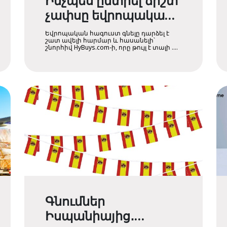
Ինչպես ընտրել ճիշտ
չափսը եվրոպական
հագուստի դեպքում՝
Եվրոպական հագուստ գնելը դարձել է
ԵՄ, ՄԹ և հայկական
շատ ավելի հարմար և հասանելի՝
շնորհիվ HyBuys.com-ի, որը թույլ է տալի ....
չափսերի
համեմատություն
Գնումներ
Իսպանիայից․