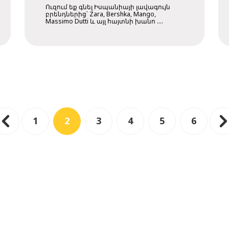
ամենամատչելի
Ուզում եք գնել Իսպանիայի լավագույն
տարբերակը ամբողջ
բրենդներից՝ Zara, Bershka, Mango,
Massimo Dutti և այլ հայտնի խանո ....
Եվրոպայում
1
2
3
4
5
6