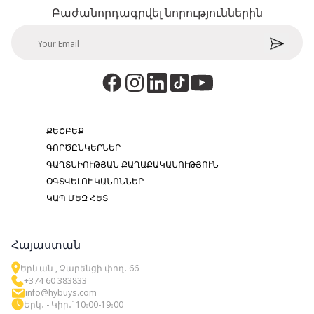
Բաժանորդագրվել նորություններին
ՔԵՇԲԵՔ
ԳՈՐԾԸՆԿԵՐՆԵՐ
ԳԱՂՏՆԻՈՒԹՅԱՆ ՔԱՂԱՔԱԿԱՆՈՒԹՅՈՒՆ
ՕԳՏՎԵԼՈՒ ԿԱՆՈՆՆԵՐ
ԿԱՊ ՄԵԶ ՀԵՏ
Հայաստան
Երևան , Չարենցի փող․ 66
+374 60 383833
info@hybuys.com
Երկ․ - Կիր․՝ 10։00-19։00