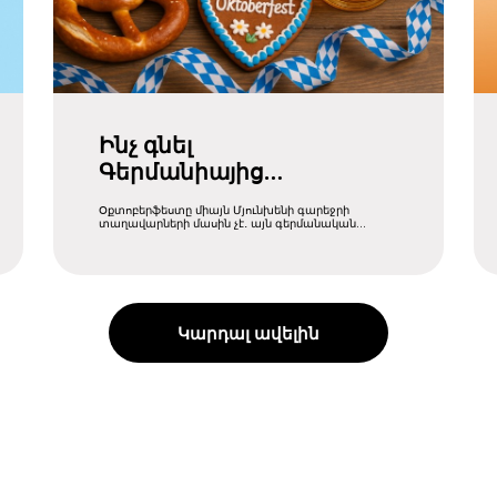
Ինչ գնել
Գերմանիայից
Օքտոբերֆեստի
Օքտոբերֆեստը միայն Մյունխենի գարեջրի
ընթացքում
տաղավարների մասին չէ․ այն գերմանական
մշակույթի, ավանդույթների և ....
Կարդալ ավելին