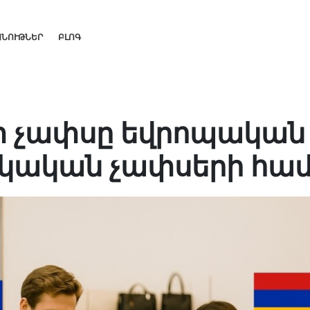
ԱՆՈՒԹՆԵՐ
ԲԼՈԳ
տ չափսը եվրոպական
յկական չափսերի հա