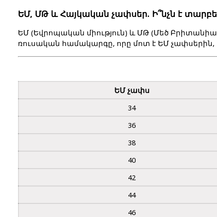
ԵՄ, ՄԹ և Հայկական չափսեր. Ի՞նչն է տարբե
ԵՄ (Եվրոպական միություն) և ՄԹ (Մեծ Բրիտանի
ռուսական համակարգը
, որը մոտ է ԵՄ չափսերին
ԵՄ չափս
34
36
38
40
42
44
46