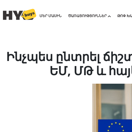
ՄԵՐ ՄԱՍԻՆ
ԾԱՌԱՅՈՒԹՅՈՒՆՆԵՐ
ԹՈՓ Խ
Ինչպես ընտրել ճիշ
ԵՄ, ՄԹ և հա