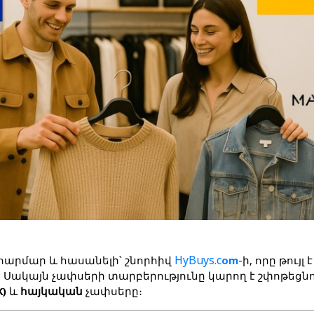
HyBuys.c
հարմար և հասանելի՝ շնորհիվ 
om
-ի, որը թույլ
կայն չափսերի տարբերությունը կարող է շփոթեցնող լ
K)
 և 
հայկական
 չափսերը։