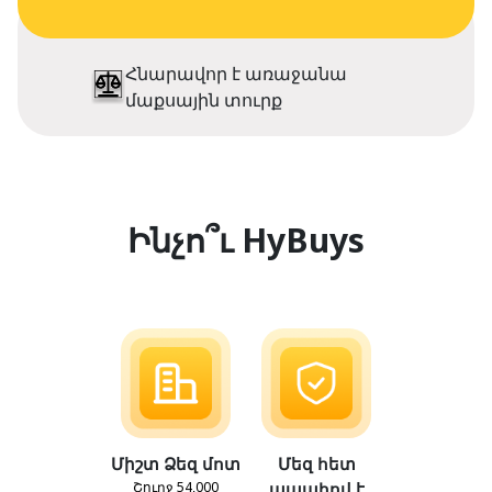
Հնարավոր է առաջանա
մաքսային տուրք
Ինչո՞ւ HyBuys
Միշտ Ձեզ մոտ
Մեզ հետ
Շուրջ 54,000
ապահով է