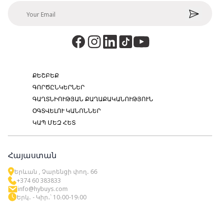
ՔԵՇԲԵՔ
ԳՈՐԾԸՆԿԵՐՆԵՐ
ԳԱՂՏՆԻՈՒԹՅԱՆ ՔԱՂԱՔԱԿԱՆՈՒԹՅՈՒՆ
ՕԳՏՎԵԼՈՒ ԿԱՆՈՆՆԵՐ
ԿԱՊ ՄԵԶ ՀԵՏ
Հայաստան
Երևան , Չարենցի փող․ 66
+374 60 383833
info@hybuys.com
Երկ․ - Կիր․՝ 10։00-19։00