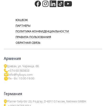
КЭШБЭК
ПАРТНЕРЫ
ПОЛИТИКА КОНФИДЕНЦИАЛЬНОСТИ
ПРАВИЛА ПОЛЬЗОВАНИЯ
ОБРАТНАЯ СВЯЗЬ
Армения
Ереван, ул. Чаренца. 66
+374 60 383833
info@hybuys.com
Пн - Вс: 10:00-19:00
Германия
Pfarrer-Sely-Str 23, Родгау, D-63110 Гессен, Netreex GMBH
+4961067054011